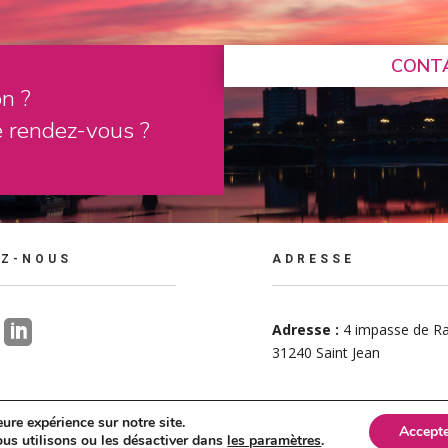
CONT
on ?
 rendez-vous ?
EZ-NOUS
ADRESSE

Adresse :
4 impasse de Ra
31240 Saint Jean
ure expérience sur notre site.
Accepte
mesure – Tous droits réservés – 2021 –
Mentions légales
– Réalisation :
Multime
ous utilisons ou les désactiver dans
les paramètres
.