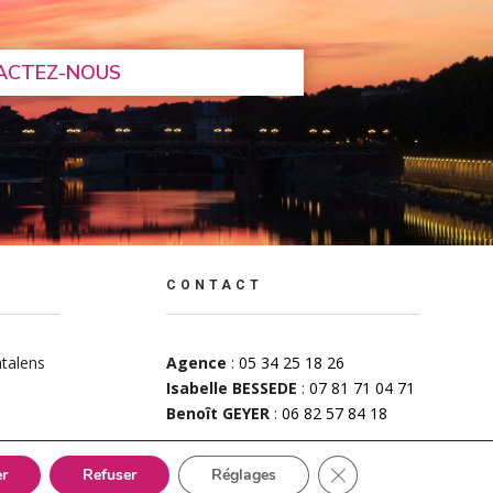
ACTEZ-NOUS
CONTACT
talens
Agence
:
05 34 25 18 26
Isabelle BESSEDE
:
07 81 71 04 71
Benoît GEYER
:
06 82 57 84 18
Fermer la bannière de
r
Refuser
Réglages
d Solutions