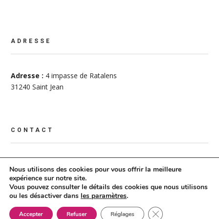
ADRESSE
Adresse :
4 impasse de Ratalens
31240 Saint Jean
CONTACT
Agence
:
05 34 25 18 26
Nous utilisons des cookies pour vous offrir la meilleure
Isabelle BESSEDE
:
07 81 71 04 71
expérience sur notre site.
Benoît GEYER
:
06 82 57 84 18
Vous pouvez consulter le détails des cookies que nous utilisons
ou les désactiver dans
les paramètres
.
Maisons sur mesure – Tous droits réservés – 2021 –
Mentions
Fermer la bannière 
Accepter
Refuser
Réglages
légales
– Réalisation :
Multimed Solutions